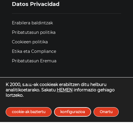
Datos Privacidad
Erabilera baldintzak
Pribatutasun politika
Cookieen politika
Etika eta Compliance
Pribatutasun Eremua
K 2000, s.a.u.-ak cookieak erabiltzen ditu helburu
analitikoetarako. Sakatu
HEMEN
informazio gehiago
lortzeko.
© Todos los derechos reservados
cookie-ak baztertu
konfigurazioa
Onartu