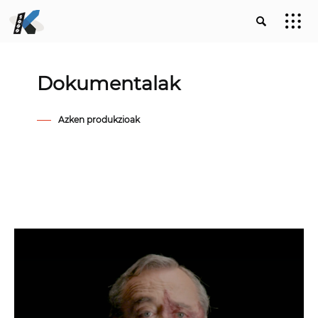
Dokumentalak
Azken produkzioak