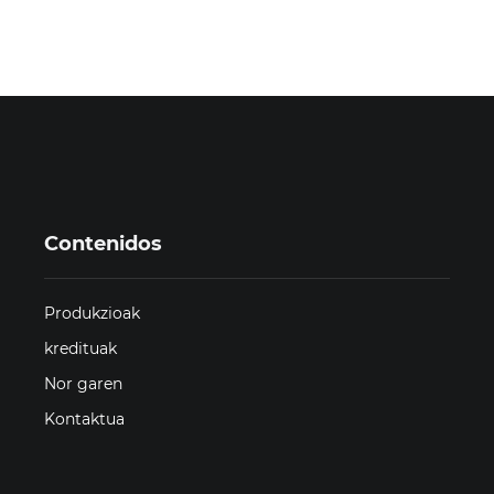
Contenidos
Produkzioak
kredituak
Nor garen
Kontaktua