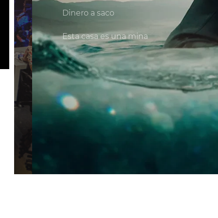
Dinero a saco
Esta casa es una mina
Necesito ayuda
Órbita Laika
Servicios audiovisuales
Edozein Herriko
El lector de huesos
La víctima número 8
El sabor del crimen