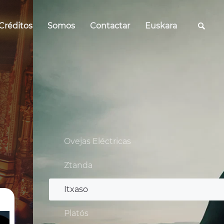
Créditos
Somos
Contactar
Euskara
Ovejas Eléctricas
Ztanda
Itxaso
Platós