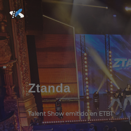
Itxaso
Serie de televisión producida p
The Mediapro Studio.