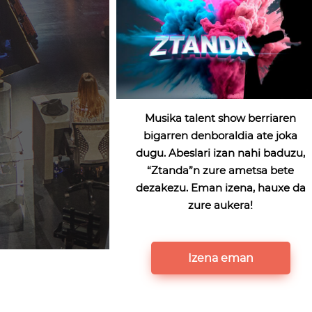
Musika talent show berriaren
bigarren denboraldia ate joka
dugu. Abeslari izan nahi baduzu,
“Ztanda”n zure ametsa bete
dezakezu. Eman izena, hauxe da
zure aukera!
Izena eman