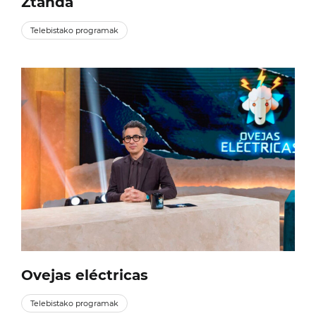
Ztanda
Telebistako programak
Ovejas eléctricas
Telebistako programak