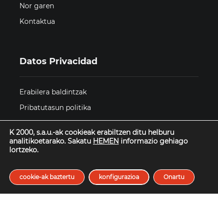
Nor garen
Kontaktua
Datos Privacidad
Erabilera baldintzak
Pribatutasun politika
Cookieen politika
K 2000, s.a.u.-ak cookieak erabiltzen ditu helburu
Etika eta Compliance
analitikoetarako. Sakatu
HEMEN
informazio gehiago
lortzeko.
Pribatutasun Eremua
cookie-ak baztertu
konfigurazioa
Onartu
© Todos los derechos reservados