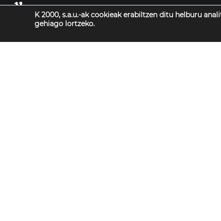
K 2000, s.a.u.-ak cookieak erabiltzen ditu helburu anal
gehiago lortzeko.
Produkzioak
kredituak
Nor garen
Kontaktua
© Todos los derechos reservados