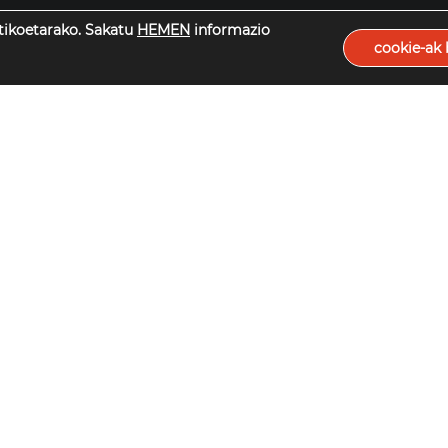
itikoetarako. Sakatu
HEMEN
informazio
cookie-ak 
Erabilera baldintzak
Pribatutasun politika
Cookieen politika
Etika eta Compliance
Pribatutasun Eremua