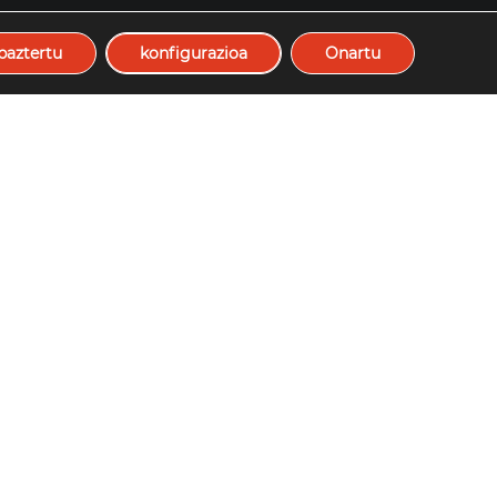
baztertu
konfigurazioa
Onartu