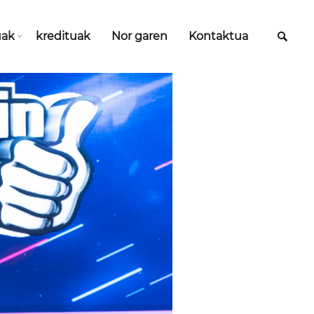
uak
kredituak
Nor garen
Kontaktua