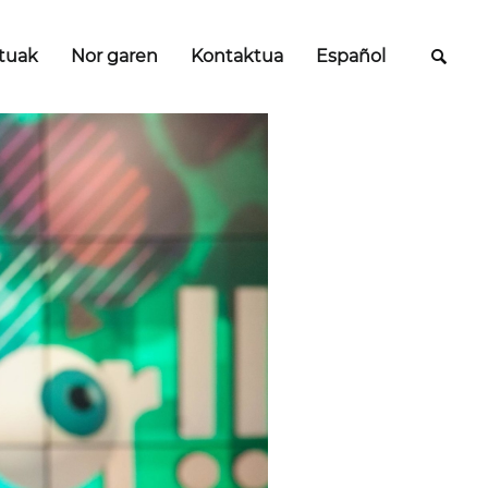
ituak
Nor garen
Kontaktua
Español