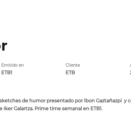
r
Emitido en
Cliente
ETB1
ETB
 sketches de humor presentado por Ibon Gaztañazpi y co
e Iker Galartza. Prime time semanal en ETB1.