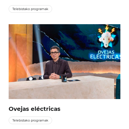
Telebistako programak
Ovejas eléctricas
Telebistako programak