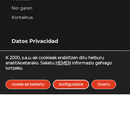
Nor garen
Kontaktua
Datos Privacidad
K 2000, s.a.u.-ak cookieak erabiltzen ditu helburu
Erabilera baldintzak
analitikoetarako. Sakatu
HEMEN
informazio gehiago
lortzeko.
Pribatutasun politika
Cookieen politika
cookie-ak baztertu
konfigurazioa
Onartu
Etika eta Compliance
Pribatutasun Eremua