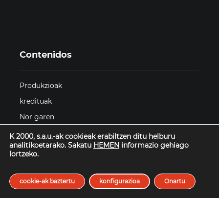
Contenidos
Produkzioak
kredituak
Nor garen
Kontaktua
K 2000, s.a.u.-ak cookieak erabiltzen ditu helburu
analitikoetarako. Sakatu
HEMEN
informazio gehiago
lortzeko.
Datos Privacidad
cookie-ak baztertu
konfigurazioa
Onartu
Erabilera baldintzak
Pribatutasun politika