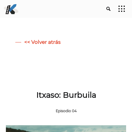
<< Volver atrás
Itxaso: Burbuila
Episodio 04