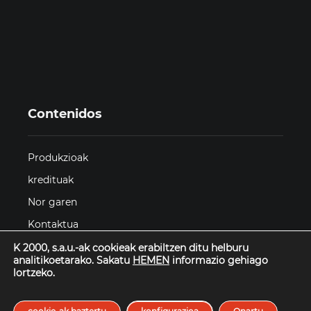
Contenidos
Produkzioak
kredituak
Nor garen
Kontaktua
K 2000, s.a.u.-ak cookieak erabiltzen ditu helburu
analitikoetarako. Sakatu
HEMEN
informazio gehiago
lortzeko.
Datos Privacidad