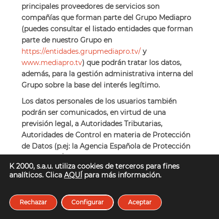
principales proveedores de servicios son
compañías que forman parte del Grupo Mediapro
(puedes consultar el listado entidades que forman
parte de nuestro Grupo en
https://entidades.grupmediapro.tv/
y
www.mediapro.tv
)
que podrán tratar los datos,
además, para la gestión administrativa interna del
Grupo sobre la base del interés legítimo.
Los datos personales de los usuarios también
podrán ser comunicados, en virtud de una
previsión legal, a Autoridades Tributarias,
Autoridades de Control en materia de Protección
de Datos (p.ej: la Agencia Española de Protección
de Datos) y/o las Fuerzas y Cuerpos de Seguridad
K 2000, s.a.u. utiliza cookies de terceros para fines
del Estado, Jueces y Tribunales si así fuese
analíticos. Clica
AQUÍ
para más información.
requerido o fuera necesario.
En los concursos, promociones, programas,
Rechazar
Configurar
Aceptar
sorteos o cualesquiera otras iniciativas que realice
K 2000, los datos se comunicarán a las cadenas de