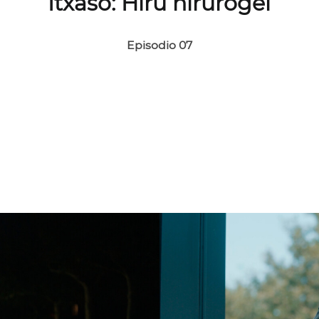
Itxaso: Hiru hirurogei
Episodio 07