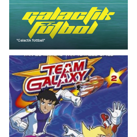
"Galactik fottball"